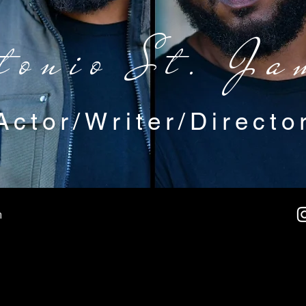
tonio St. Ja
Actor/Writer/Directo
m