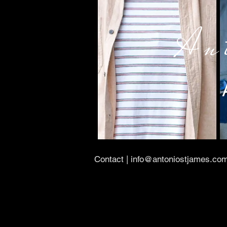
An
Contact | info@antoniostjames.co