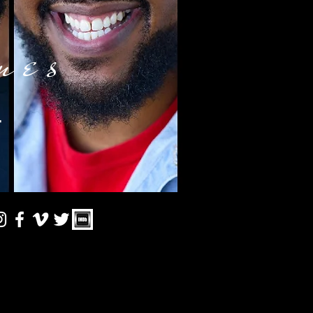
mes
r